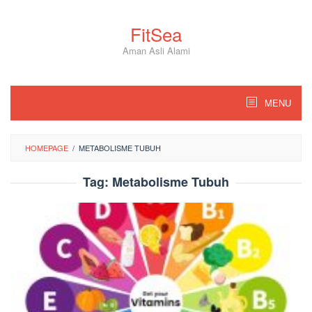
Skip
to
FitSea
content
Aman Asli Alami
MENU
HOMEPAGE
/
METABOLISME TUBUH
Tag:
Metabolisme Tubuh