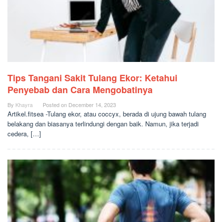
Tips Tangani Sakit Tulang Ekor: Ketahui
Penyebab dan Cara Mengobatinya
By
Khayra
Posted on
December 14, 2023
Artikel.fitsea -Tulang ekor, atau coccyx, berada di ujung bawah tulang
belakang dan biasanya terlindungi dengan baik. Namun, jika terjadi
cedera, […]