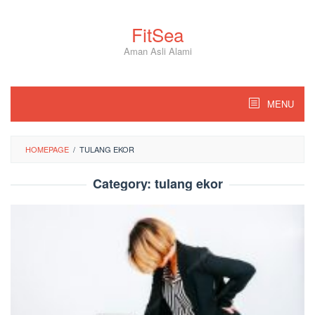
Skip
to
FitSea
content
Aman Asli Alami
MENU
HOMEPAGE
/
TULANG EKOR
Category:
tulang ekor