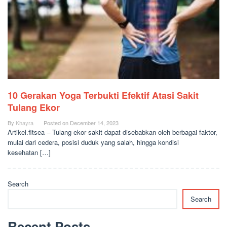
10 Gerakan Yoga Terbukti Efektif Atasi Sakit
Tulang Ekor
By
Khayra
Posted on
December 14, 2023
Artikel.fitsea – Tulang ekor sakit dapat disebabkan oleh berbagai faktor,
mulai dari cedera, posisi duduk yang salah, hingga kondisi
kesehatan […]
Search
Search
Recent Posts