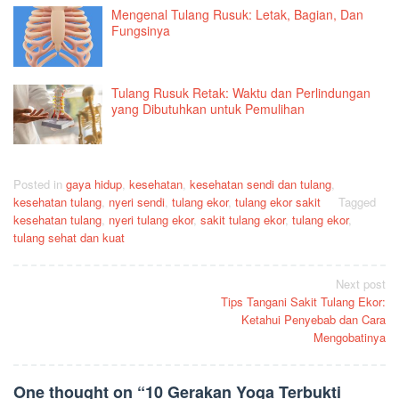
Mengenal Tulang Rusuk: Letak, Bagian, Dan
Fungsinya
Tulang Rusuk Retak: Waktu dan Perlindungan
yang Dibutuhkan untuk Pemulihan
Posted in
gaya hidup
,
kesehatan
,
kesehatan sendi dan tulang
,
kesehatan tulang
,
nyeri sendi
,
tulang ekor
,
tulang ekor sakit
Tagged
kesehatan tulang
,
nyeri tulang ekor
,
sakit tulang ekor
,
tulang ekor
,
tulang sehat dan kuat
Post
Next post
Tips Tangani Sakit Tulang Ekor:
navigation
Ketahui Penyebab dan Cara
Mengobatinya
One thought on “
10 Gerakan Yoga Terbukti