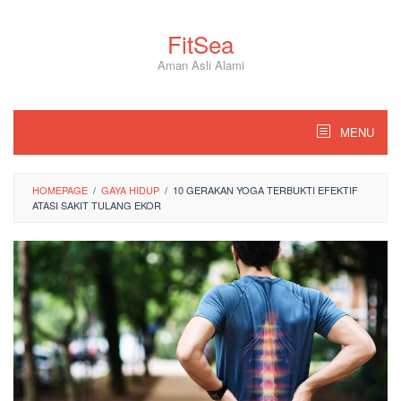
Skip
to
FitSea
content
Aman Asli Alami
MENU
HOMEPAGE
/
GAYA HIDUP
/
10 GERAKAN YOGA TERBUKTI EFEKTIF
ATASI SAKIT TULANG EKOR