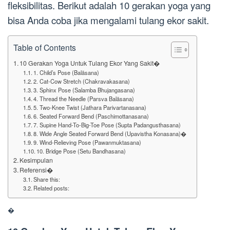
fleksibilitas. Berikut adalah 10 gerakan yoga yang
bisa Anda coba jika mengalami tulang ekor sakit.
Table of Contents
10 Gerakan Yoga Untuk Tulang Ekor Yang Sakit�
1. Child’s Pose (Balāsana)
2. Cat-Cow Stretch (Chakravakasana)
3. Sphinx Pose (Salamba Bhujangasana)
4. Thread the Needle (Parsva Balāsana)
5. Two-Knee Twist (Jathara Parivartanasana)
6. Seated Forward Bend (Paschimottanasana)
7. Supine Hand-To-Big-Toe Pose (Supta Padangusthasana)
8. Wide Angle Seated Forward Bend (Upavistha Konasana)�
9. Wind-Relieving Pose (Pawanmuktasana)
10. Bridge Pose (Setu Bandhasana)
Kesimpulan
Referensi�
Share this:
Related posts:
�