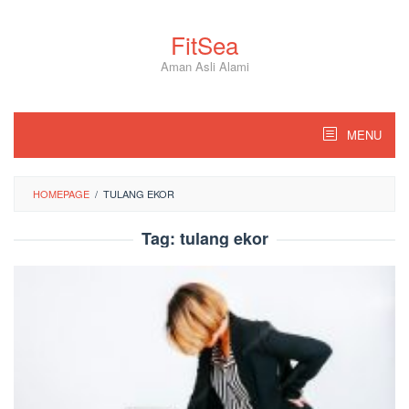
Skip
to
FitSea
content
Aman Asli Alami
MENU
HOMEPAGE
/
TULANG EKOR
Tag:
tulang ekor