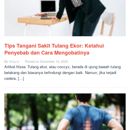
Tips Tangani Sakit Tulang Ekor: Ketahui
Penyebab dan Cara Mengobatinya
By
Khayra
Posted on
December 14, 2023
Artikel.fitsea -Tulang ekor, atau coccyx, berada di ujung bawah tulang
belakang dan biasanya terlindungi dengan baik. Namun, jika terjadi
cedera, […]