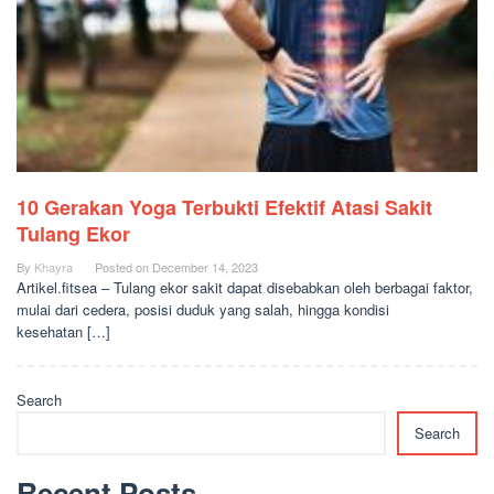
10 Gerakan Yoga Terbukti Efektif Atasi Sakit
Tulang Ekor
By
Khayra
Posted on
December 14, 2023
Artikel.fitsea – Tulang ekor sakit dapat disebabkan oleh berbagai faktor,
mulai dari cedera, posisi duduk yang salah, hingga kondisi
kesehatan […]
Search
Search
Recent Posts