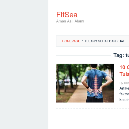
Skip
to
FitSea
content
Aman Asli Alami
HOMEPAGE
/
TULANG SEHAT DAN KUAT
Tag:
t
10 
Tul
By
Kha
Artik
fakto
keseh