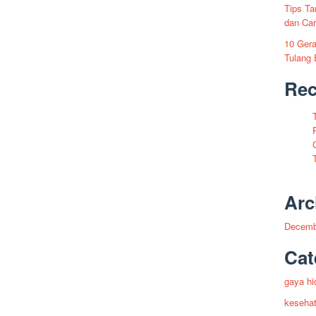
Tips Ta
dan Ca
10 Gera
Tulang 
Re
Arc
Decemb
Cat
gaya hi
keseha