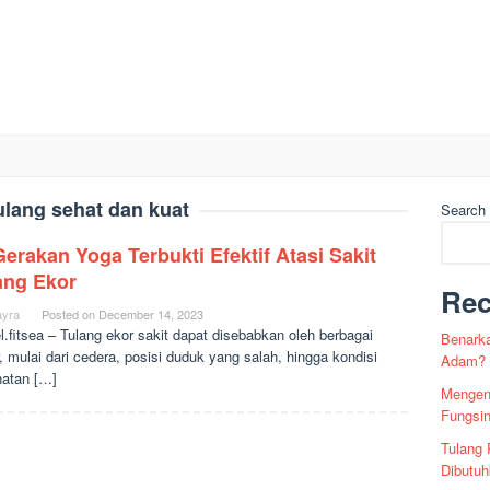
ulang sehat dan kuat
Search
Gerakan Yoga Terbukti Efektif Atasi Sakit
ang Ekor
Rec
yra
Posted on
December 14, 2023
el.fitsea – Tulang ekor sakit dapat disebabkan oleh berbagai
Benarka
r, mulai dari cedera, posisi duduk yang salah, hingga kondisi
Adam?
atan […]
Mengena
Fungsi
Tulang 
Dibutuh