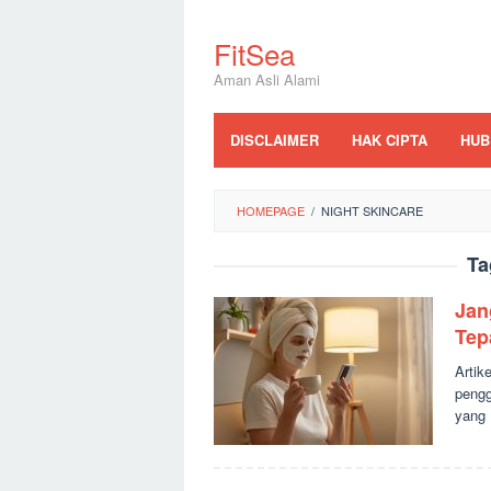
Skip
to
FitSea
content
Aman Asli Alami
DISCLAIMER
HAK CIPTA
HUB
HOMEPAGE
/
NIGHT SKINCARE
Ta
Jan
Tep
Artik
pengg
yang