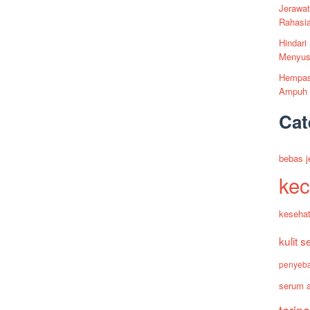
Jerawat
Rahasi
Hindari
Menyus
Hempas
Ampuh 
Cat
bebas j
kec
kesehat
kulit s
penyeba
serum a