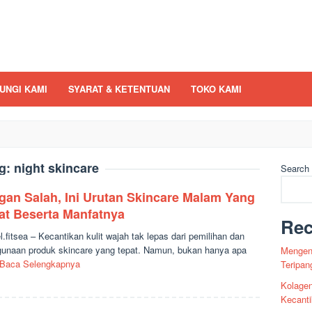
UNGI KAMI
SYARAT & KETENTUAN
TOKO KAMI
g:
night skincare
Search
gan Salah, Ini Urutan Skincare Malam Yang
at Beserta Manfatnya
Rec
el.fitsea – Kecantikan kulit wajah tak lepas dari pemilihan dan
unaan produk skincare yang tepat. Namun, bukan hanya apa
Mengena
Baca Selengkapnya
Teripan
Kolagen
Kecant