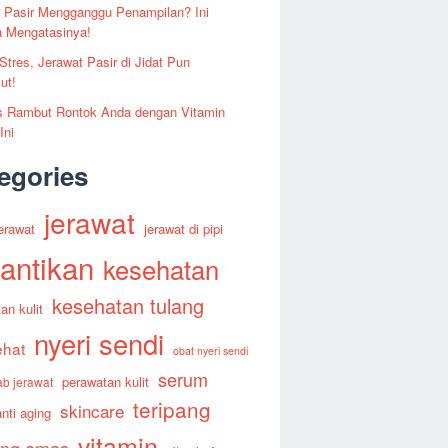
 Pasir Mengganggu Penampilan? Ini
a Mengatasinya!
 Stres, Jerawat Pasir di Jidat Pun
ut!
 Rambut Rontok Anda dengan Vitamin
Ini
egories
jerawat
erawat
jerawat di pipi
antikan
kesehatan
kesehatan tulang
an kulit
nyeri sendi
ehat
obat nyeri sendi
serum
perawatan kulit
b jerawat
teripang
skincare
nti aging
vitamin