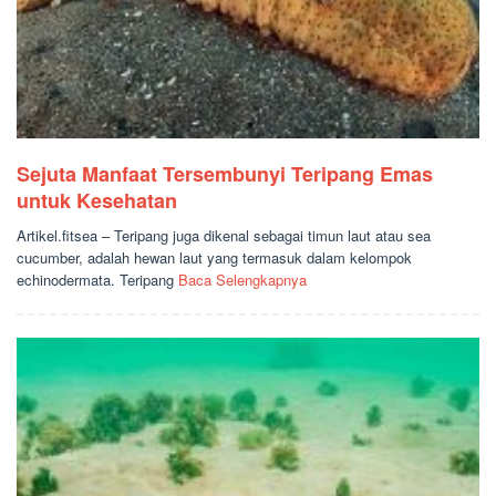
Sejuta Manfaat Tersembunyi Teripang Emas
untuk Kesehatan
Artikel.fitsea – Teripang juga dikenal sebagai timun laut atau sea
cucumber, adalah hewan laut yang termasuk dalam kelompok
echinodermata. Teripang
Baca Selengkapnya