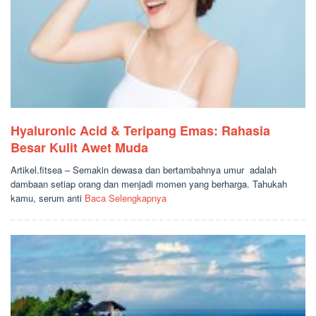
Hyaluronic Acid & Teripang Emas: Rahasia
Besar Kulit Awet Muda
Artikel.fitsea – Semakin dewasa dan bertambahnya umur adalah
dambaan setiap orang dan menjadi momen yang berharga. Tahukah
kamu, serum anti
Baca Selengkapnya