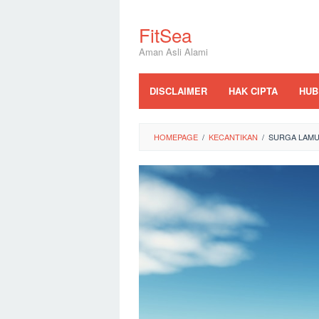
Skip
to
FitSea
content
Aman Asli Alami
DISCLAIMER
HAK CIPTA
HUB
HOMEPAGE
/
KECANTIKAN
/
SURGA LAMUN