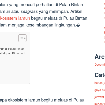
alam yang mencuri perhatian di Pulau Bintan
lamun atau
seagrass
yang melimpah. Artikel
kosistem lamun
begitu meluas di Pulau Bintan
dalam menjaga keseimbangan lingkungan.�
un di Pulau Bintan
ehidupan Biota Laut
Arc
Decemb
Cat
bekas j
gaya hi
a
jerawat
a ekosistem lamun begitu meluas di Pulau
kecanti