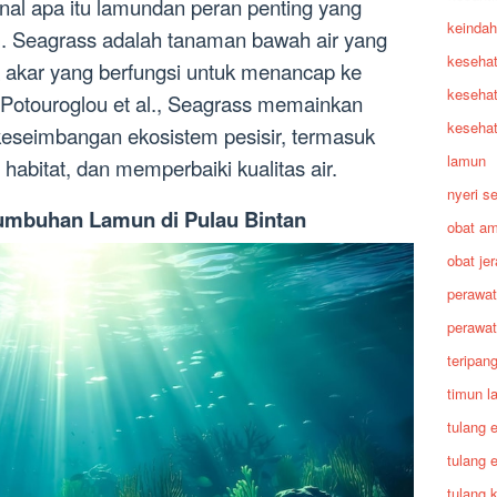
nal apa itu lamundan peran penting yang
keindah
. Seagrass adalah tanaman bawah air yang
keseha
a akar yang berfungsi untuk menancap ke
kesehat
 Potouroglou et al., Seagrass memainkan
kesehat
eseimbangan ekosistem pesisir, termasuk
lamun
habitat, dan memperbaiki kualitas air.
nyeri s
umbuhan Lamun di Pulau Bintan
obat am
obat je
perawat
perawat
teripan
timun l
tulang 
tulang 
tulang 