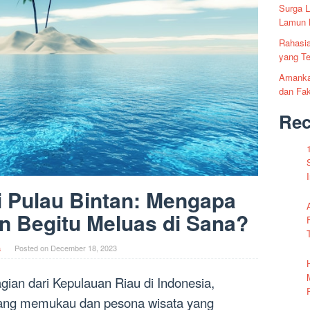
Surga L
Lamun 
Rahasia
yang T
Amankah
dan Fa
Re
 Pulau Bintan: Mengapa
n Begitu Meluas di Sana?
a
Posted on
December 18, 2023
agian dari Kepulauan Riau di Indonesia,
ang memukau dan pesona wisata yang