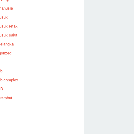
manusia
rusuk
rusuk retak
rusuk sakit
selangka
orized
 b
 b complex
 D
 rambut