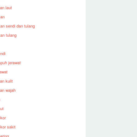
an laut
tan
an sendi dan tulang
an tulang
endi
puh jerawat
rawat
an kulit
an wajah
g
aut
ekor
ekor sakit
kering