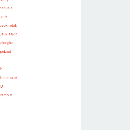
manusia
rusuk
rusuk retak
rusuk sakit
selangka
orized
 b
 b complex
 D
 rambut