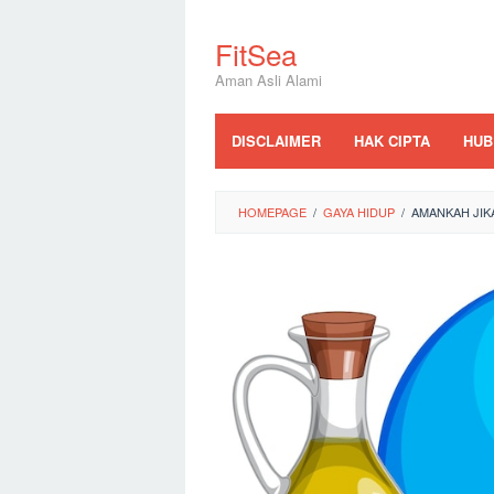
Skip
to
FitSea
content
Aman Asli Alami
DISCLAIMER
HAK CIPTA
HUB
HOMEPAGE
/
GAYA HIDUP
/
AMANKAH JIKA