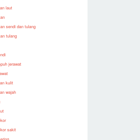
an laut
tan
an sendi dan tulang
an tulang
endi
puh jerawat
rawat
an kulit
an wajah
g
aut
ekor
ekor sakit
kering