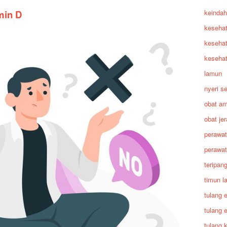
min D
keindah
keseha
kesehat
kesehat
lamun
nyeri s
obat am
obat je
perawat
perawat
teripan
timun l
tulang 
tulang 
tulang 