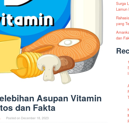
Surga L
Lamun 
Rahasia
yang T
Amankah
dan Fa
Re
elebihan Asupan Vitamin
itos dan Fakta
a
Posted on
December 18, 2023