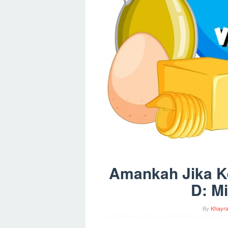
Amankah Jika K
D: M
By
Khayr