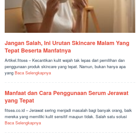
Jangan Salah, Ini Urutan Skincare Malam Yang
Tepat Beserta Manfatnya
Artikel.fitsea – Kecantikan kulit wajah tak lepas dari pemilihan dan
penggunaan produk skincare yang tepat. Namun, bukan hanya apa
yang
Baca Selengkapnya
Manfaat dan Cara Penggunaan Serum Jerawat
yang Tepat
fitsea.co.id – Jerawat sering menjadi masalah bagi banyak orang, baik
mereka yang memiliki kulit sensitif maupun tidak. Salah satu solusi
Baca Selengkapnya