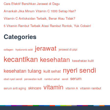
Cara Efektif Bersihkan Jerawat di Dagu
Amankah Jika Minum Vitamin C 1000 Setiap Hari?
Vitamin C Antioksidan Terbaik, Benar Atau Tidak?
5 Vitamin Rambut Terbaik Atasi Rambut Rontok, Yuk Cobain!
Categories
jerawat
jerawat di pipi
collagen
hyaluronic acid
kecantikan
kesehatan
kesehatan kulit
nyeri sendi
kesehatan tulang
kulit sehat
serum
obat nyeri sendi
perawatan kulit
rambut sehat
sendi
vitamin
skincare
vitamin rambut
serum anti aging
vitamin A