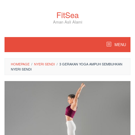
Skip
to
FitSea
content
Aman Asli Alami
MENU
HOMEPAGE
/
NYERI SENDI
/
3 GERAKAN YOGA AMPUH SEMBUHKAN
NYERI SENDI