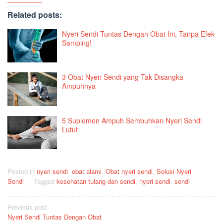
Related posts:
Nyeri Sendi Tuntas Dengan Obat Ini, Tanpa Efek
Samping!
3 Obat Nyeri Sendi yang Tak Disangka
Ampuhnya
5 Suplemen Ampuh Sembuhkan Nyeri Sendi
Lutut
Posted in
nyeri sendi
,
obat alami
,
Obat nyeri sendi
,
Solusi Nyeri
Sendi
Tagged
kesehatan tulang dan sendi
,
nyeri sendi
,
sendi
Post
Previous post
Nyeri Sendi Tuntas Dengan Obat