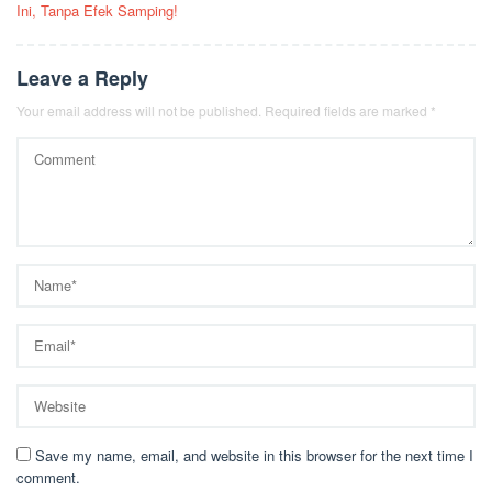
navigation
Ini, Tanpa Efek Samping!
Leave a Reply
Your email address will not be published.
Required fields are marked
*
Save my name, email, and website in this browser for the next time I
comment.