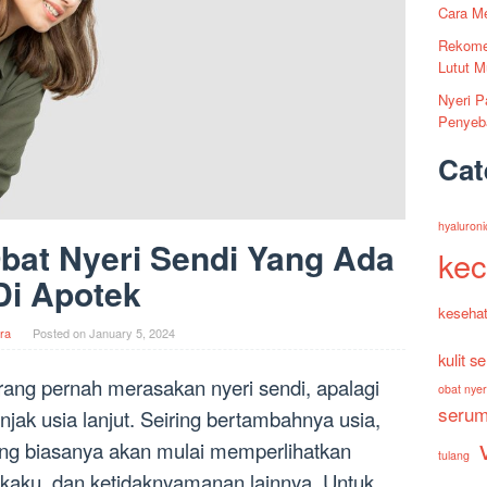
Cara M
Rekome
Lutut M
Nyeri P
Penyeb
Cat
hyaluroni
 Obat Nyeri Sendi Yang Ada
kec
Di Apotek
kesehat
ra
Posted on
January 5, 2024
kulit s
rang pernah merasakan nyeri sendi, apalagi
obat nyer
seru
ak usia lanjut. Seiring bertambahnya usia,
ang biasanya akan mulai memperlihatkan
tulang
i, kaku, dan ketidaknyamanan lainnya. Untuk