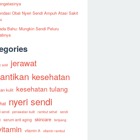
engatasinya
ndasi Obat Nyeri Sendi Ampuh Atasi Sakit
u
ada Bahu: Mungkin Sendi Peluru
abnya
egories
jerawat
c acid
antikan
kesehatan
kesehatan tulang
an kulit
nyeri sendi
ehat
i sendi
perawatan kulit
rambut sehat
sendi
m
skincare
serum anti aging
teripang
vitamin
vitamin A
vitamin rambut