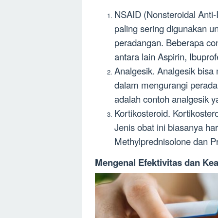
NSAID (Nonsteroidal Anti
paling sering digunakan u
peradangan. Beberapa con
antara lain Aspirin, Ibupr
Analgesik. Analgesik bisa 
dalam mengurangi perada
adalah contoh analgesik ya
Kortikosteroid. Kortikost
Jenis obat ini biasanya h
Methylprednisolone dan P
Mengenal Efektivitas dan K