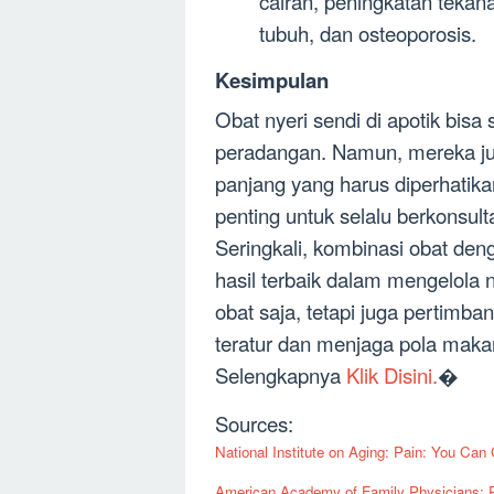
cairan, peningkatan teka
tubuh, dan osteoporosis.
Kesimpulan
Obat nyeri sendi di apotik bis
peradangan. Namun, mereka jug
panjang yang harus diperhatik
penting untuk selalu berkonsul
Seringkali, kombinasi obat de
hasil terbaik dalam mengelola 
obat saja, tetapi juga pertimba
teratur dan menjaga pola maka
Selengkapnya
Klik Disini.
�
Sources:
National Institute on Aging: Pain: You Can
American Academy of Family Physicians: Pa