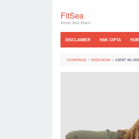
Skip
to
FitSea
content
Aman Asli Alami
DISCLAIMER
HAK CIPTA
HUB
HOMEPAGE
/
KESEHATAN
/
CATAT! INI JE