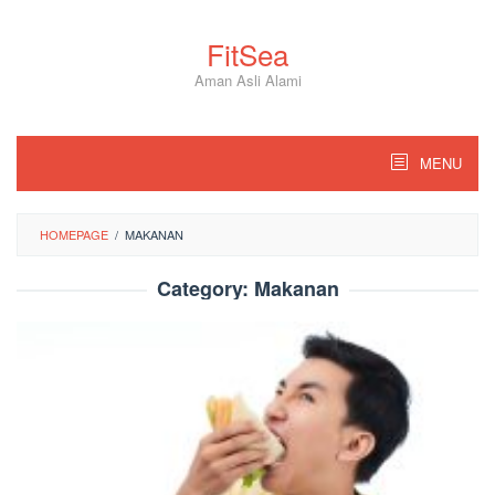
Skip
to
FitSea
content
Aman Asli Alami
MENU
HOMEPAGE
/
MAKANAN
Category:
Makanan