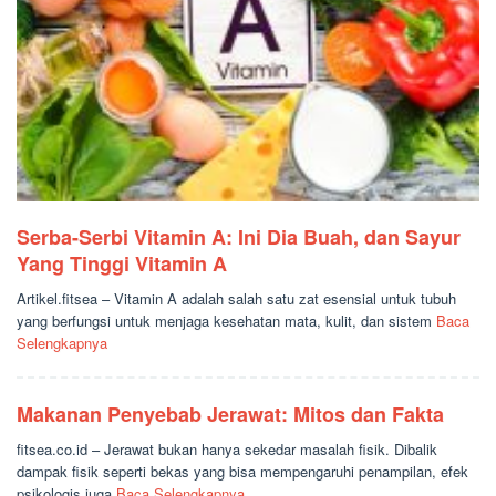
Serba-Serbi Vitamin A: Ini Dia Buah, dan Sayur
Yang Tinggi Vitamin A
Artikel.fitsea – Vitamin A adalah salah satu zat esensial untuk tubuh
yang berfungsi untuk menjaga kesehatan mata, kulit, dan sistem
Baca
Selengkapnya
Makanan Penyebab Jerawat: Mitos dan Fakta
fitsea.co.id – Jerawat bukan hanya sekedar masalah fisik. Dibalik
dampak fisik seperti bekas yang bisa mempengaruhi penampilan, efek
psikologis juga
Baca Selengkapnya