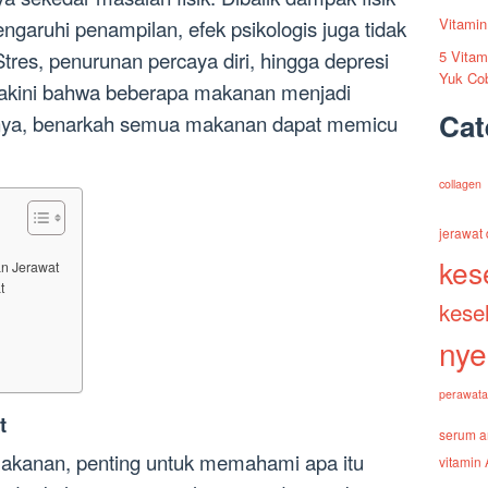
Vitamin
garuhi penampilan, efek psikologis juga tidak
tres, penurunan percaya diri, hingga depresi
5 Vitam
Yuk Cob
yakini bahwa beberapa makanan menjadi
Cat
nnya, benarkah semua makanan dapat memicu
collagen
jerawat 
kes
n Jerawat
t
kese
nye
perawatan
t
serum a
kanan, penting untuk memahami apa itu
vitamin 