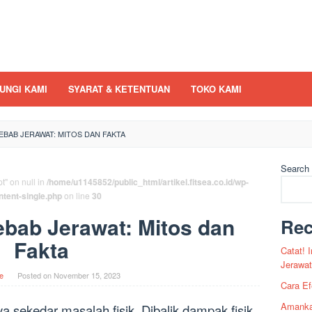
UNGI KAMI
SYARAT & KETENTUAN
TOKO KAMI
BAB JERAWAT: MITOS DAN FAKTA
Search
t" on null in
/home/u1145852/public_html/artikel.fitsea.co.id/wp-
ntent-single.php
on line
30
bab Jerawat: Mitos dan
Rec
Fakta
Catat!
Jerawat
e
Posted on
November 15, 2023
Cara Ef
Amankah
 sekedar masalah fisik. Dibalik dampak fisik