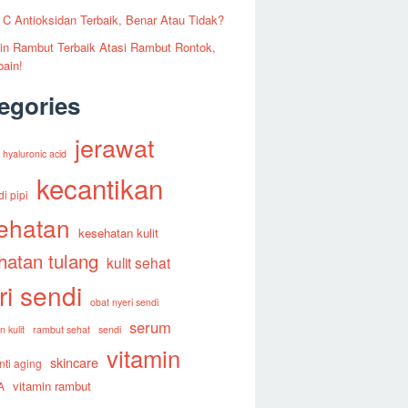
 C Antioksidan Terbaik, Benar Atau Tidak?
in Rambut Terbaik Atasi Rambut Rontok,
ain!
egories
jerawat
hyaluronic acid
kecantikan
di pipi
ehatan
kesehatan kulit
hatan tulang
kulit sehat
ri sendi
obat nyeri sendi
serum
 kulit
rambut sehat
sendi
vitamin
skincare
nti aging
vitamin rambut
A