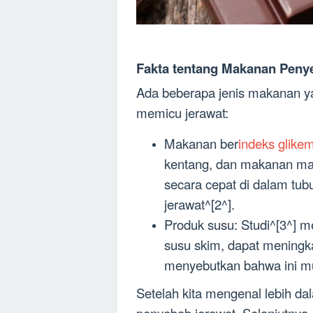
Fakta tentang Makanan Peny
Ada beberapa jenis makanan ya
memicu jerawat:
Makanan ber
indeks glikem
kentang, dan makanan man
secara cepat di dalam tub
jerawat^[2^].
Produk susu: Studi^[3^] 
susu skim, dapat meningka
menyebutkan bahwa ini m
Setelah kita mengenal lebih d