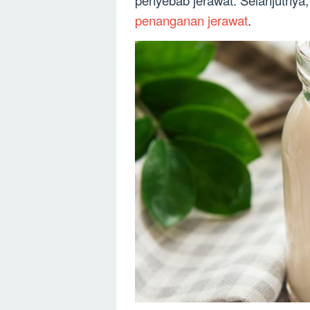
penyebab jerawat. Selanjutnya,
penanganan jerawat
.