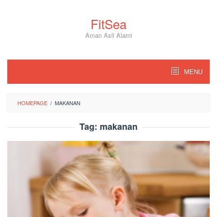
Skip
to
FitSea
content
Aman Asli Alami
MENU
HOMEPAGE
/
MAKANAN
Tag:
makanan