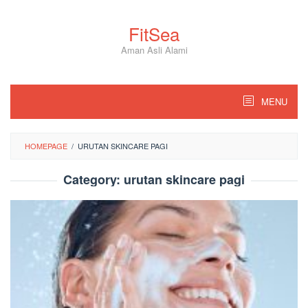
Skip
to
FitSea
content
Aman Asli Alami
MENU
HOMEPAGE
/
URUTAN SKINCARE PAGI
Category:
urutan skincare pagi