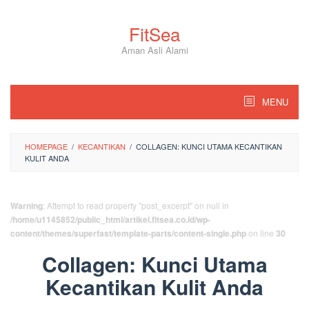
Skip
to
FitSea
content
Aman Asli Alami
MENU
HOMEPAGE
/
KECANTIKAN
/
COLLAGEN: KUNCI UTAMA KECANTIKAN
KULIT ANDA
Warning
: Attempt to read property "post_excerpt" on null in
/home/u1145852/public_html/artikel.fitsea.co.id/wp-
content/themes/superfast/template-parts/content-single.php
on line
30
Collagen: Kunci Utama
Kecantikan Kulit Anda