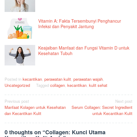
Vitamin A: Fakta Tersembunyi Penghancur
Infeksi dan Penyakit Jantung
Keajaiban Manfaat dan Fungsi Vitamin D untuk
Kesehatan Tubuh
Posted in
kecantikan
,
perawatan kulit
,
perawatan wajah
,
Uncategorized
Tagged
collagen
,
kecantikan
,
kulit sehat
Post
Previous post
Next post
Manfaat Kolagen untuk Kesehatan
Serum Collagen: Secret Ingredient
navigation
dan Kecantikan Kulit
untuk Kecantikan Kulit
0 thoughts on “
Collagen: Kunci Utama