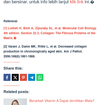
dan bersinar. untuk info lebih lanjut
klik link
ini.�
Referensi
[1] Lodish H, Berk A, Zipursky SL, et al. Molecular Cell Biology.
4th edition. Section 22.3, Collagen: The Fibrous Proteins of the
Matrix.�
[2] Varani J, Dame MK, Rittie L, et al. Decreased collagen
production in chronologically aged skin. Am J Pathol.
2006;168(6):1861-1868.
Share this:
Related posts:
Benarkah Vitamin A Dapat Jernihkan Mata?