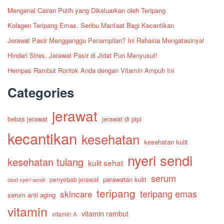
Mengenal Cairan Putih yang Dikeluarkan oleh Teripang
Kolagen Teripang Emas, Seribu Manfaat Bagi Kecantikan
Jerawat Pasir Mengganggu Penampilan? Ini Rahasia Mengatasinya!
Hindari Stres, Jerawat Pasir di Jidat Pun Menyusut!
Hempas Rambut Rontok Anda dengan Vitamin Ampuh Ini
Categories
jerawat
bebas jerawat
jerawat di pipi
kecantikan
kesehatan
kesehatan kulit
nyeri sendi
kesehatan tulang
kulit sehat
serum
perawatan kulit
penyebab jerawat
obat nyeri sendi
teripang
teripang emas
skincare
serum anti aging
vitamin
vitamin rambut
vitamin A