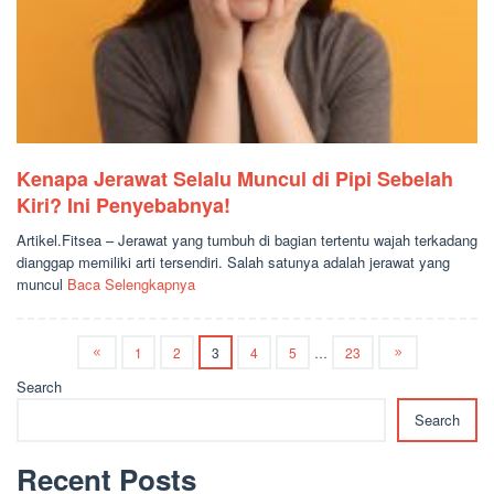
Kenapa Jerawat Selalu Muncul di Pipi Sebelah
Kiri? Ini Penyebabnya!
Artikel.Fitsea – Jerawat yang tumbuh di bagian tertentu wajah terkadang
dianggap memiliki arti tersendiri. Salah satunya adalah jerawat yang
muncul
Baca Selengkapnya
1
2
3
4
5
…
23
Search
Search
Recent Posts