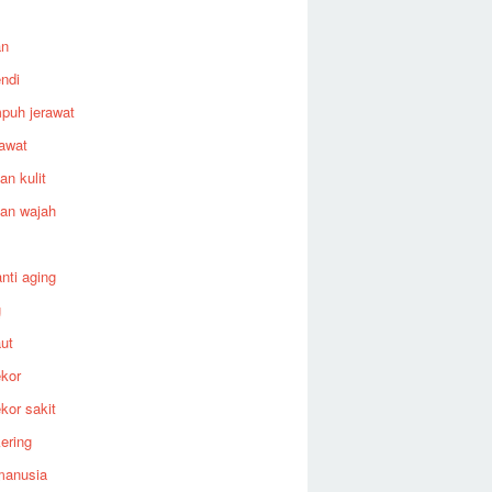
an
endi
puh jerawat
rawat
an kulit
an wajah
nti aging
g
aut
ekor
ekor sakit
kering
manusia