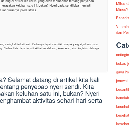
atang di artikel kita kali ini yang akan membahas tentang penyebab
Mitos d
 merasakan keluhan satu ini, bukan? Nyeri pada sendi bisa menjadi
Minus?
ta menurunnya produktifias.
Benarka
Vitamin
dan Pen
Cat
ng seringkali terkait erat. Keduanya dapat memiliki dampak yang signifikan pada
g. Cedera fisik dapat terjadi akibat kecelakaan, kekerasan, atau kegiatan olahraga
antiagi
bekas j
gaya hi
 Selamat datang di artikel kita kali
jerawat
entang penyebab nyeri sendi. Kita
kecanti
akan keluhan satu ini, bukan? Nyeri
keindah
enghambat aktivitas sehari-hari serta
keseha
kesehat
kesehat