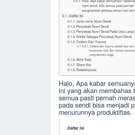
Halo, Apa kabar semuanya? Selamat d
nyeri sendi. Kita semua pasti pernah
penghambat aktivitas sehari-hari ser
Daftar Isi
Jenis-Jenis Nyeri Sendi
Penyebab Nyeri Sendi
Penyebab Nyeri Sendi Pada Usia Lanjut
Artritis Sebagai Penyebab Nyeri Sendi
Cedera Dan Trauma
Cedera dan trauma adalah dua hal ya
kesehatan fisik dan mental seseoran
yang berisiko tinggi.
Akhir Kata
Share this:
Related posts:
Halo, Apa kabar semuanya?
ini yang akan membahas t
semua pasti pernah meras
pada sendi bisa menjadi p
menurunnya produktifias.
Daftar Isi