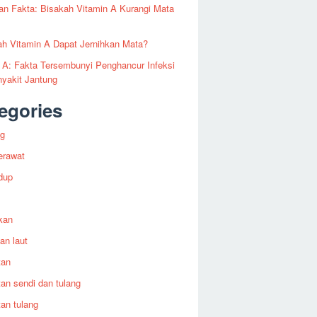
an Fakta: Bisakah Vitamin A Kurangi Mata
h Vitamin A Dapat Jernihkan Mata?
 A: Fakta Tersembunyi Penghancur Infeksi
yakit Jantung
egories
ng
erawat
dup
kan
an laut
tan
an sendi dan tulang
an tulang