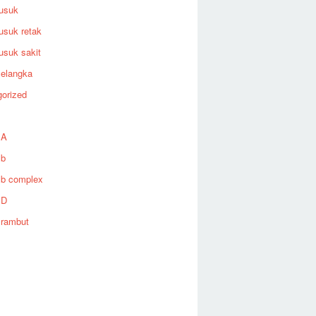
rusuk
rusuk retak
rusuk sakit
selangka
orized
 A
 b
 b complex
 D
 rambut