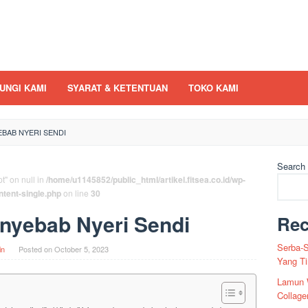
UNGI KAMI
SYARAT & KETENTUAN
TOKO KAMI
EBAB NYERI SENDI
Search
t" on null in
/home/u1145852/public_html/artikel.fitsea.co.id/wp-
ntent-single.php
on line
30
nyebab Nyeri Sendi
Rec
Serba-S
in
Posted on
October 5, 2023
Yang Ti
Lamun 
Collage