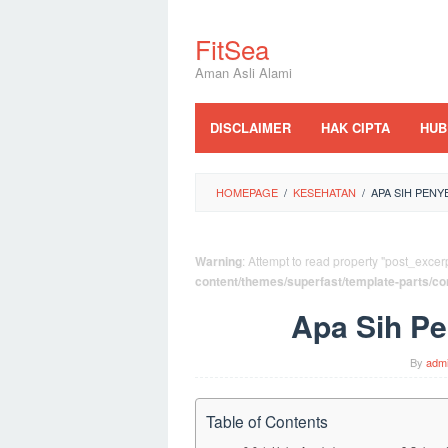
Skip
to
FitSea
content
Aman Asli Alami
DISCLAIMER
HAK CIPTA
HUB
HOMEPAGE
/
KESEHATAN
/
APA SIH PENY
Warning
: Attempt to read property "post_excerp
content/themes/superfast/template-parts/co
Apa Sih Pe
By
adm
Table of Contents