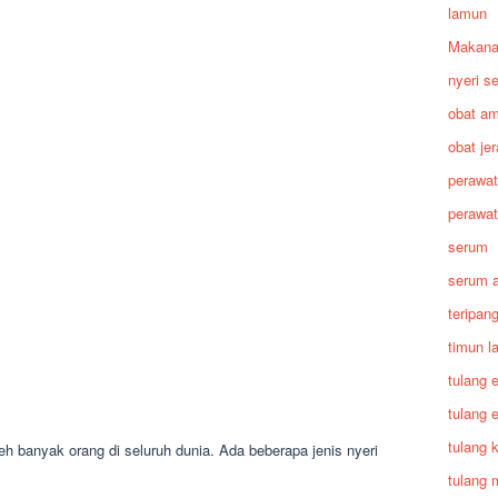
lamun
Makan
nyeri s
obat am
obat je
perawat
perawat
serum
serum a
teripan
timun l
tulang 
tulang 
tulang 
eh banyak orang di seluruh dunia. Ada beberapa jenis nyeri
tulang 