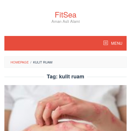
Skip
to
FitSea
content
Aman Asli Alami
MENU
HOMEPAGE
/
KULIT RUAM
Tag:
kulit ruam