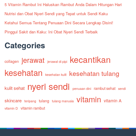
5 Vitamin Rambut Ini Haluskan Rambut Anda Dalam Hitungan Hari
Nutrisi dan Obat Nyeri Sendi yang Tepat untuk Sendi Kaku
Ketahui Semua Tentang Penuaan Dini Secara Lengkap Disini!
Pinggul Sakit dan Kaku: Ini Obat Nyeri Sendi Terbaik
Categories
kecantikan
jerawat
collagen
jerawat di pipi
kesehatan
kesehatan tulang
kesehatan kulit
nyeri sendi
kulit sehat
rambut sehat
penuaan dini
sendi
vitamin
skincare
vitamin A
tulang
teripang
tulang manusia
vitamin rambut
vitamin D