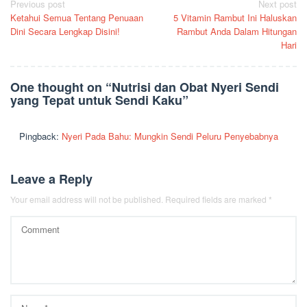
Post
Previous post
Next post
Ketahui Semua Tentang Penuaan
5 Vitamin Rambut Ini Haluskan
navigation
Dini Secara Lengkap Disini!
Rambut Anda Dalam Hitungan
Hari
One thought on “
Nutrisi dan Obat Nyeri Sendi
yang Tepat untuk Sendi Kaku
”
Pingback:
Nyeri Pada Bahu: Mungkin Sendi Peluru Penyebabnya
Leave a Reply
Your email address will not be published.
Required fields are marked
*