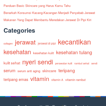
Panduan Basic Skincare yang Harus Kamu Tahu
Benarkah Konsumsi Kacang-Kacangan Menjadi Penyebab Jerawat
Makanan Yang Dapat Membantu Meredakan Jerawat Di Pipi Kiri
Categories
kecantikan
jerawat
jerawat di pipi
collagen
kesehatan
kesehatan tulang
kesehatan kulit
nyeri sendi
kulit sehat
perawatan kulit
rambut sehat
sendi
teripang
serum
skincare
serum anti aging
vitamin
teripang emas
vitamin rambut
vitamin A