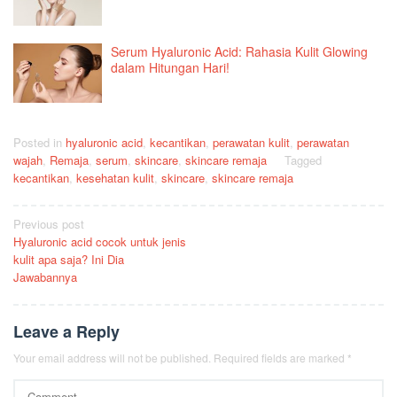
Serum Hyaluronic Acid: Rahasia Kulit Glowing
dalam Hitungan Hari!
Posted in
hyaluronic acid
,
kecantikan
,
perawatan kulit
,
perawatan
wajah
,
Remaja
,
serum
,
skincare
,
skincare remaja
Tagged
kecantikan
,
kesehatan kulit
,
skincare
,
skincare remaja
Post
Previous post
Hyaluronic acid cocok untuk jenis
navigation
kulit apa saja? Ini Dia
Jawabannya
Leave a Reply
Your email address will not be published.
Required fields are marked
*