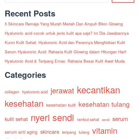
Recent Posts
5 Skincare Remaja Yang Murah Meriah Dan Ampuh Bikin Glowing
Hyaluronic acid cocok untuk jenis kulit apa saja? Ini Dia Jawabannya
Kunci Kulit Sehat: Hyaluronic Acid dan Perannya Menghidrasi Kulit
Serum Hyaluronic Acid: Rahasia Kulit Glowing dalam Hitungan Hari!
Hyaluronic Acid & Teripang Emas: Rahasia Besar Kulit Awet Muda
Categories
kecantikan
jerawat
collagen
hyaluronic acid
kesehatan
kesehatan tulang
kesehatan kulit
nyeri sendi
serum
kulit sehat
rambut sehat
sendi
vitamin
skincare
serum anti aging
teripang
tulang