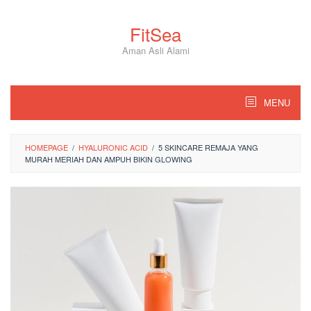
Skip
to
FitSea
content
Aman Asli Alami
MENU
HOMEPAGE
/
HYALURONIC ACID
/
5 SKINCARE REMAJA YANG
MURAH MERIAH DAN AMPUH BIKIN GLOWING