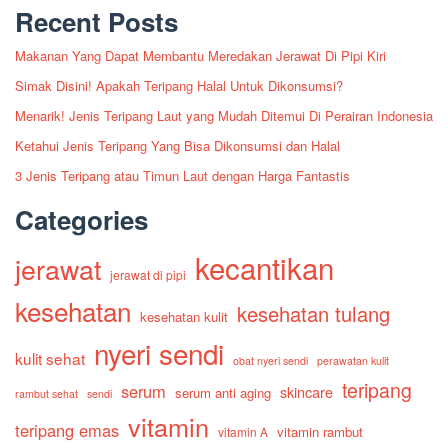
Recent Posts
Makanan Yang Dapat Membantu Meredakan Jerawat Di Pipi Kiri
Simak Disini! Apakah Teripang Halal Untuk Dikonsumsi?
Menarik! Jenis Teripang Laut yang Mudah Ditemui Di Perairan Indonesia
Ketahui Jenis Teripang Yang Bisa Dikonsumsi dan Halal
3 Jenis Teripang atau Timun Laut dengan Harga Fantastis
Categories
kecantikan
jerawat
jerawat di pipi
kesehatan
kesehatan tulang
kesehatan kulit
nyeri sendi
kulit sehat
obat nyeri sendi
perawatan kulit
teripang
serum
skincare
serum anti aging
rambut sehat
sendi
vitamin
teripang emas
vitamin rambut
vitamin A