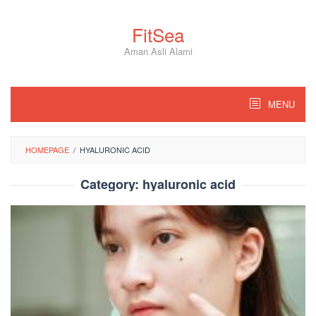
Skip
to
FitSea
content
Aman Asli Alami
MENU
HOMEPAGE
/
HYALURONIC ACID
Category:
hyaluronic acid