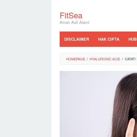
Skip
to
FitSea
content
Aman Asli Alami
DISCLAIMER
HAK CIPTA
HUB
HOMEPAGE
/
HYALURONIC ACID
/
CATAT!