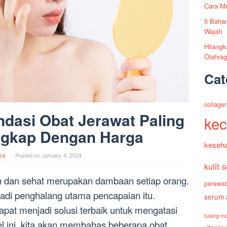
Cara M
5 Bahan
Wajah
Hilangk
Olahrag
Cat
collage
dasi Obat Jerawat Paling
kec
gkap Dengan Harga
keseha
ra
Posted on
January 4, 2024
kulit 
ih dan sehat merupakan dambaan setiap orang.
perawata
jadi penghalang utama pencapaian itu.
serum 
pat menjadi solusi terbaik untuk mengatasi
tulang m
kel ini, kita akan membahas beberapa obat