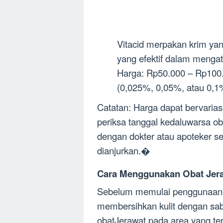
Vitacid merpakan krim yang
yang efektif dalam menga
Harga: Rp50.000 – Rp100.0
(0,025%, 0,05%, atau 0,1
Catatan: Harga dapat bervarias
periksa tanggal kedaluwarsa ob
dengan dokter atau apoteker s
dianjurkan.�
Cara Menggunakan Obat Jer
Sebelum memulai penggunaan sk
membersihkan kulit dengan sabu
obatJerawat pada area yang terk