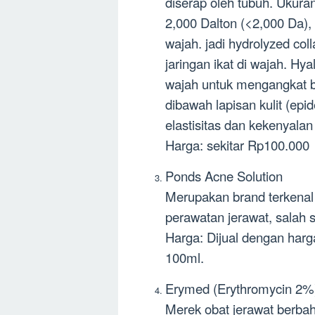
diserap oleh tubuh. Ukuran
2,000 Dalton (<2,000 Da), s
wajah. jadi hydrolyzed c
jaringan ikat di wajah. Hy
wajah untuk mengangkat b
dibawah lapisan kulit (ep
elastisitas dan kekenyalan 
Harga: sekitar Rp100.000 
Ponds Acne Solution
Merupakan brand terkena
perawatan jerawat, salah 
Harga: Dijual dengan harg
100ml.
Erymed (Erythromycin 2%
Merek obat jerawat berbah