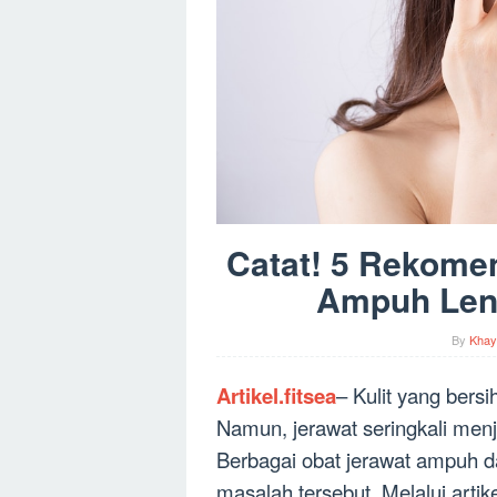
Catat! 5 Rekomen
Ampuh Len
By
Khay
Artikel.fitsea
– Kulit yang bers
Namun, jerawat seringkali men
Berbagai obat jerawat ampuh da
masalah tersebut. Melalui arti