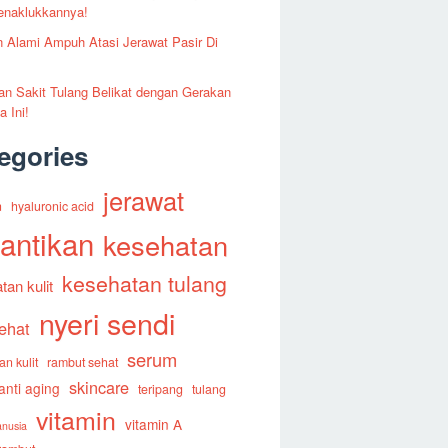
enaklukkannya!
 Alami Ampuh Atasi Jerawat Pasir Di
an Sakit Tulang Belikat dengan Gerakan
a Ini!
egories
jerawat
n
hyaluronic acid
antikan
kesehatan
kesehatan tulang
tan kulit
nyeri sendi
sehat
serum
n kulit
rambut sehat
skincare
anti aging
teripang
tulang
vitamin
vitamin A
anusia