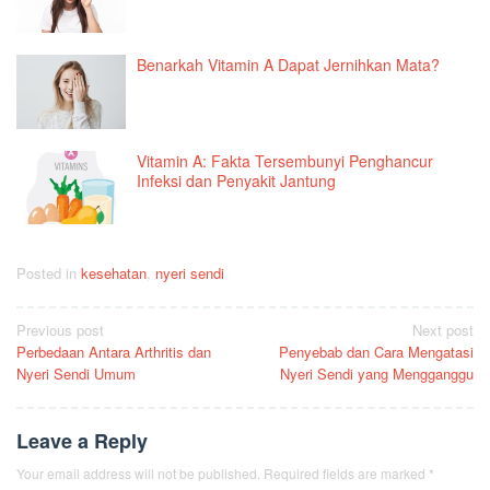
Benarkah Vitamin A Dapat Jernihkan Mata?
Vitamin A: Fakta Tersembunyi Penghancur
Infeksi dan Penyakit Jantung
Posted in
kesehatan
,
nyeri sendi
Post
Previous post
Next post
Perbedaan Antara Arthritis dan
Penyebab dan Cara Mengatasi
navigation
Nyeri Sendi Umum
Nyeri Sendi yang Mengganggu
Leave a Reply
Your email address will not be published.
Required fields are marked
*