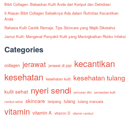
Bibit Collagen: Bebaskan Kulit Anda dari Keriput dan Dehidrasi
5 Alasan Bibit Collagen Sebaiknya Ada dalam Rutinitas Kecantikan
Anda
Rahasia Kulit Cantik Remaja: Tips Skincare yang Wajib Diketahui
Jamur Kulit: Mengenal Penyakit Kulit yang Meningkatkan Risiko Infeksi
Categories
kecantikan
jerawat
collagen
jerawat di pipi
kesehatan
kesehatan tulang
kesehatan kulit
nyeri sendi
kulit sehat
penuaan dini
perawatan kulit
skincare
tulang
teripang
tulang manusia
rambut sehat
vitamin
vitamin A
vitamin D
vitamin rambut