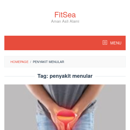
Skip
to
FitSea
content
Aman Asli Alami
MENU
HOMEPAGE
/
PENYAKIT MENULAR
Tag:
penyakit menular