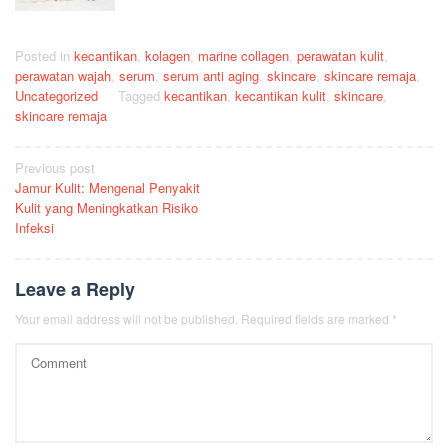
Posted in
kecantikan
,
kolagen
,
marine collagen
,
perawatan kulit
,
perawatan wajah
,
serum
,
serum anti aging
,
skincare
,
skincare remaja
,
Uncategorized
Tagged
kecantikan
,
kecantikan kulit
,
skincare
,
skincare remaja
Post
Previous post
Jamur Kulit: Mengenal Penyakit
navigation
Kulit yang Meningkatkan Risiko
Infeksi
Leave a Reply
Your email address will not be published.
Required fields are marked
*