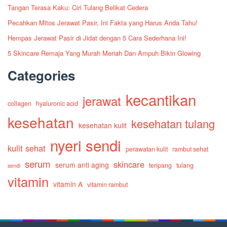
Tangan Terasa Kaku: Ciri Tulang Belikat Cedera
Pecahkan Mitos Jerawat Pasir, Ini Fakta yang Harus Anda Tahu!
Hempas Jerawat Pasir di Jidat dengan 5 Cara Sederhana Ini!
5 Skincare Remaja Yang Murah Meriah Dan Ampuh Bikin Glowing
Categories
kecantikan
jerawat
collagen
hyaluronic acid
kesehatan
kesehatan tulang
kesehatan kulit
nyeri sendi
kulit sehat
perawatan kulit
rambut sehat
serum
skincare
serum anti aging
teripang
tulang
sendi
vitamin
vitamin A
vitamin rambut