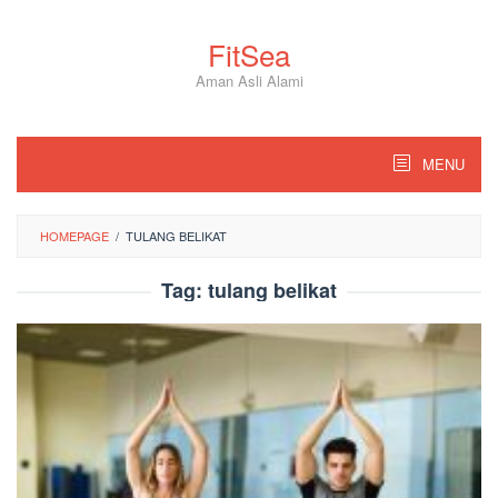
Skip
to
FitSea
content
Aman Asli Alami
MENU
HOMEPAGE
/
TULANG BELIKAT
Tag:
tulang belikat