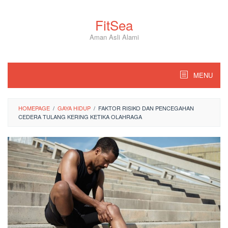
Skip
to
FitSea
content
Aman Asli Alami
MENU
HOMEPAGE
/
GAYA HIDUP
/
FAKTOR RISIKO DAN PENCEGAHAN
CEDERA TULANG KERING KETIKA OLAHRAGA