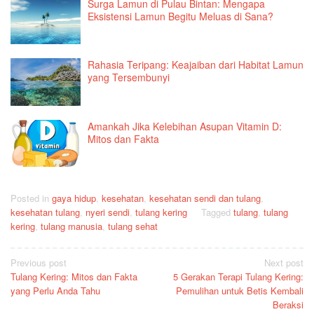
Surga Lamun di Pulau Bintan: Mengapa
Eksistensi Lamun Begitu Meluas di Sana?
Rahasia Teripang: Keajaiban dari Habitat Lamun
yang Tersembunyi
Amankah Jika Kelebihan Asupan Vitamin D:
Mitos dan Fakta
Posted in
gaya hidup
,
kesehatan
,
kesehatan sendi dan tulang
,
kesehatan tulang
,
nyeri sendi
,
tulang kering
Tagged
tulang
,
tulang
kering
,
tulang manusia
,
tulang sehat
Post
Previous post
Next post
Tulang Kering: Mitos dan Fakta
5 Gerakan Terapi Tulang Kering:
navigation
yang Perlu Anda Tahu
Pemulihan untuk Betis Kembali
Beraksi