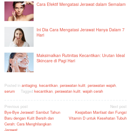
Cara Efektif Mengatasi Jerawat dalam Semalam
Ini Dia Cara Mengatasi Jerawat Hanya Dalam 7
Hari
Maksimalkan Rutinitas Kecantikan: Urutan Ideal
Skincare di Pagi Hari
Posted in
antiaging
,
kecantikan
,
perawatan kulit
,
perawatan wajah
,
serum
Tagged
kecantikan
,
perawatan kulit
,
wajah cerah
Post
Previous post
Next post
Bye-Bye Jerawat! Sambut Tahun
Keajaiban Manfaat dan Fungsi
navigation
Baru dengan Kulit Bersih dan
Vitamin D untuk Kesehatan Tubuh
Cerah: Cara Menghilangkan
Jerawat